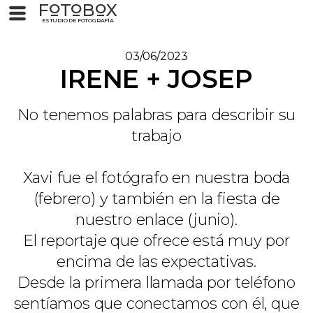
F
T
B
X
O
O
O
ESTUDIO DE FOTOGRAFÍA
03/06/2023
IRENE + JOSEP
No tenemos palabras para describir su
trabajo
Xavi fue el fotógrafo en nuestra boda
(febrero) y también en la fiesta de
nuestro enlace (junio).
El reportaje que ofrece está muy por
encima de las expectativas.
Desde la primera llamada por teléfono
sentíamos que conectamos con él, que