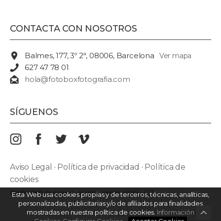
CONTACTA CON NOSOTROS
Balmes, 177, 3º 2ª, 08006, Barcelona
Ver mapa
627 47 78 01
hola@fotoboxfotografia.com
SÍGUENOS
Aviso Legal
·
Política de privacidad
·
Política de
cookies
Diseño Web:
Buscaprat
·
aColor
Validar:
HTML
·
CSS
Esta Web usa cookies propias y de terceros, técnicas, analíticas,
personalizadas, publicitarias y/o de afiliados para finalidades
mostradas en nuestra política de cookies.
Información