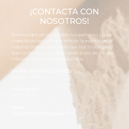
¡CONTACTA CON
NOSOTROS!
Enamorados de los detalles, nos permiten contar
maravillosas historias que reflejan la esencia de lo
más importante, de aquello que nos toca la piel y
que nos llevarán con el recuerdo a uno de los días
más importantes de nuestras vidas.
JAVIER MARTÍNEZ CORTÉS
Balmes, 177, 3º 2ª
TELÉFONOS
627 47 78 01
EMAIL
hola@fotoboxfotografia.com