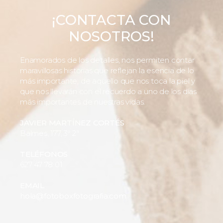
¡CONTACTA CON
NOSOTROS!
Enamorados de los detalles, nos permiten contar
maravillosas historias que reflejan la esencia de lo
más importante, de aquello que nos toca la piel y
que nos llevarán con el recuerdo a uno de los días
más importantes de nuestras vidas.
JAVIER MARTÍNEZ CORTÉS
Balmes, 177, 3º 2ª
TELÉFONOS
627 47 78 01
EMAIL
hola@fotoboxfotografia.com