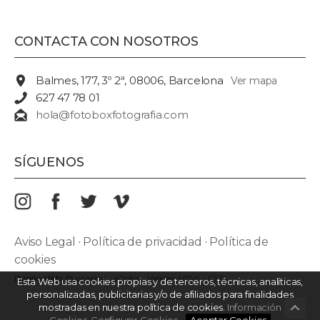
CONTACTA CON NOSOTROS
Balmes, 177, 3º 2ª, 08006, Barcelona
Ver mapa
627 47 78 01
hola@fotoboxfotografia.com
SÍGUENOS
Aviso Legal
·
Política de privacidad
·
Política de
cookies
Diseño Web:
Buscaprat
·
aColor
Validar:
HTML
·
CSS
Esta Web usa cookies propias y de terceros, técnicas, analíticas,
personalizadas, publicitarias y/o de afiliados para finalidades
mostradas en nuestra política de cookies.
Información