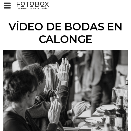
F
T
B
X
O
O
O
ESTUDIO DE FOTOGRAFÍA
VÍDEO DE BODAS EN
CALONGE