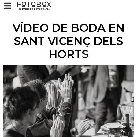
F
T
B
X
O
O
O
ESTUDIO DE FOTOGRAFÍA
VÍDEO DE BODA EN
SANT VICENÇ DELS
HORTS