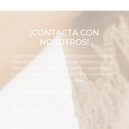
¡CONTACTA CON
NOSOTROS!
Enamorados de los detalles, nos permiten contar
maravillosas historias que reflejan la esencia de lo
más importante, de aquello que nos toca la piel y
que nos llevarán con el recuerdo a uno de los días
más importantes de nuestras vidas.
JAVIER MARTÍNEZ CORTÉS
Balmes, 177, 3º 2ª
TELÉFONOS
627 47 78 01
EMAIL