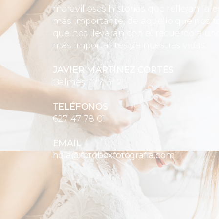
maravillosas historias que reflejan la e
más importante, de aquello que nos toc
que nos llevarán con el recuerdo a uno
más importantes de nuestras vidas.
JAVIER MARTÍNEZ CORTÉS
Balmes, 177, 3º 2ª
TELÉFONOS
627 47 78 01
EMAIL
hola@fotoboxfotografia.com