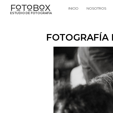
F
T
B
X
O
O
O
INICIO
NOSOTROS
ESTUDIO DE FOTOGRAFÍA
FOTOGRAFÍA 