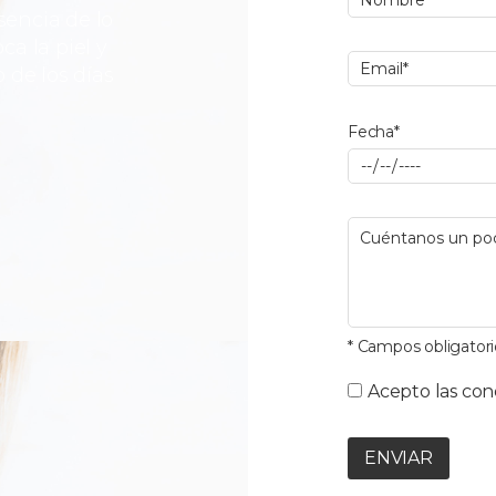
sencia de lo
a la piel y
 de los días
Fecha*
* Campos obligatori
Acepto las con
ENVIAR