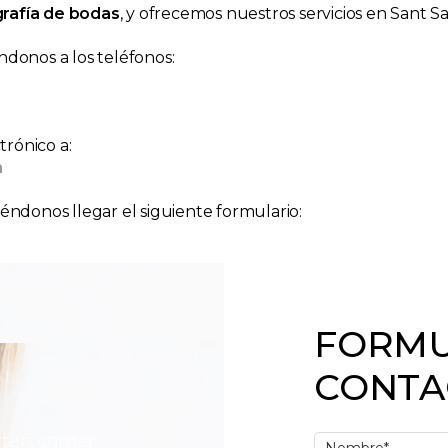
grafía de bodas
, y ofrecemos nuestros servicios en Sant S
ndonos a los teléfonos:
rónico a:
m
iéndonos llegar el siguiente formulario:
FORMU
CONTA
iten contar