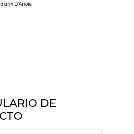
adurni D'Anoia.
LARIO DE
CTO