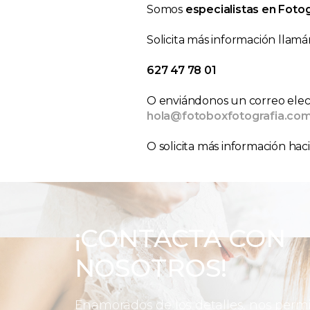
Somos
especialistas en Foto
Solicita más información llamá
627 47 78 01
O enviándonos un correo elect
hola@fotoboxfotografia.co
O solicita más información hac
¡CONTACTA CON
NOSOTROS!
Enamorados de los detalles, nos perm