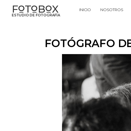
F
T
B
X
O
O
O
INICIO
NOSOTROS
ESTUDIO DE FOTOGRAFÍA
FOTÓGRAFO DE