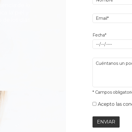
sencia de lo
a la piel y
 de los días
Fecha*
* Campos obligatori
Acepto las con
ENVIAR