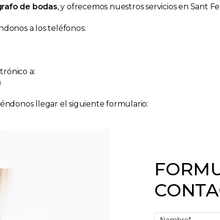
grafo de bodas
, y ofrecemos nuestros servicios en Sant Fe
ndonos a los teléfonos:
rónico a:
m
iéndonos llegar el siguiente formulario:
FORMU
CONTA
iten contar