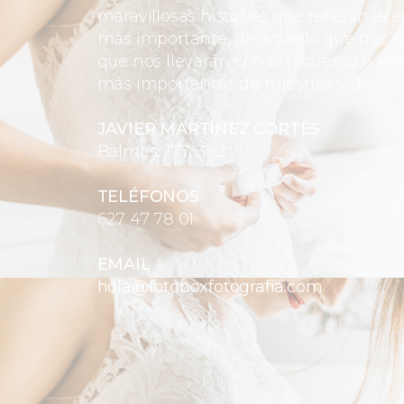
maravillosas historias que reflejan la e
más importante, de aquello que nos toc
que nos llevarán con el recuerdo a uno
más importantes de nuestras vidas.
JAVIER MARTÍNEZ CORTÉS
Balmes, 177, 3º 2ª
TELÉFONOS
627 47 78 01
EMAIL
hola@fotoboxfotografia.com