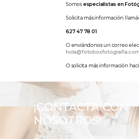
Somos
especialistas en Fotó
Solicita más información llamá
627 47 78 01
O enviándonos un correo elect
hola@fotoboxfotografia.co
O solicita más información hac
¡CONTACTA CON
NOSOTROS!
Enamorados de los detalles, nos perm