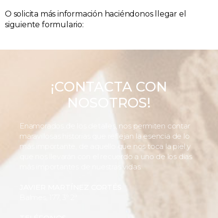
O solicita más información haciéndonos llegar el
siguiente formulario:
¡CONTACTA CON
NOSOTROS!
Enamorados de los detalles, nos permiten contar
maravillosas historias que reflejan la esencia de lo
más importante, de aquello que nos toca la piel y
que nos llevarán con el recuerdo a uno de los días
más importantes de nuestras vidas.
JAVIER MARTÍNEZ CORTÉS
Balmes, 177, 3º 2ª
TELÉFONOS