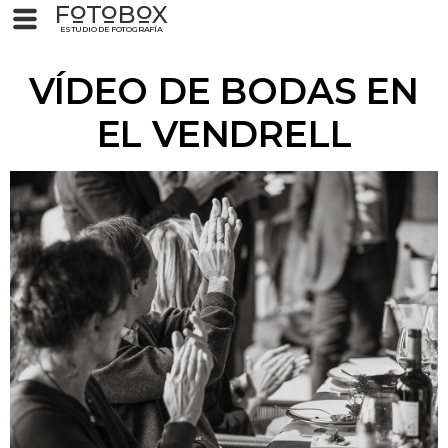
F
T
B
X
O
O
O
ESTUDIO DE FOTOGRAFÍA
VÍDEO DE BODAS EN
EL VENDRELL