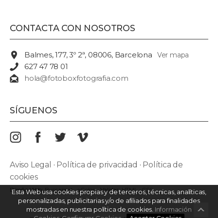
CONTACTA CON NOSOTROS
Balmes, 177, 3º 2ª, 08006, Barcelona
Ver mapa
627 47 78 01
hola@fotoboxfotografia.com
SÍGUENOS
Aviso Legal
·
Política de privacidad
·
Política de
cookies
Diseño Web:
Buscaprat
·
aColor
Validar:
HTML
·
CSS
Esta Web usa cookies propias y de terceros, técnicas, analíticas,
personalizadas, publicitarias y/o de afiliados para finalidades
mostradas en nuestra política de cookies.
Información