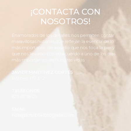
¡CONTACTA CON
NOSOTROS!
Enamorados de los detalles, nos permiten contar
maravillosas historias que reflejan la esencia de lo
más importante, de aquello que nos toca la piel y
que nos llevarán con el recuerdo a uno de los días
más importantes de nuestras vidas.
JAVIER MARTÍNEZ CORTÉS
Balmes, 177, 3º 2ª
TELÉFONOS
627 47 78 01
EMAIL
hola@fotoboxfotografia.com