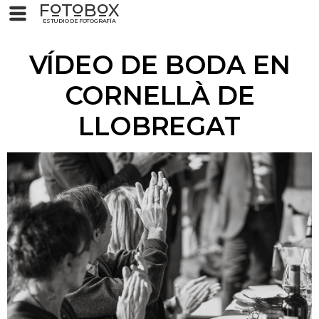
F
T
B
X
O
O
O
ESTUDIO DE FOTOGRAFÍA
VÍDEO DE BODA EN
CORNELLÀ DE
LLOBREGAT