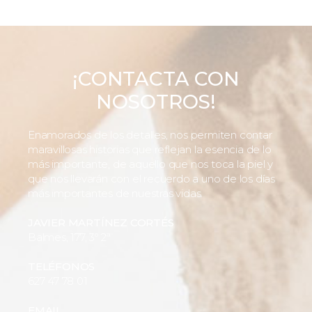
¡CONTACTA CON
NOSOTROS!
Enamorados de los detalles, nos permiten contar
maravillosas historias que reflejan la esencia de lo
más importante, de aquello que nos toca la piel y
que nos llevarán con el recuerdo a uno de los días
más importantes de nuestras vidas.
JAVIER MARTÍNEZ CORTÉS
Balmes, 177, 3º 2ª
TELÉFONOS
627 47 78 01
EMAIL