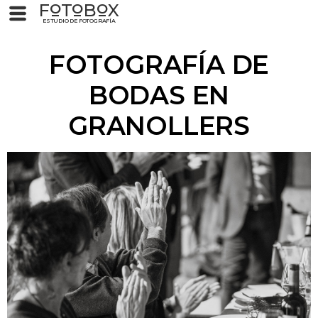
F
T
B
X
O
O
O
ESTUDIO DE FOTOGRAFÍA
FOTOGRAFÍA DE
BODAS EN
GRANOLLERS