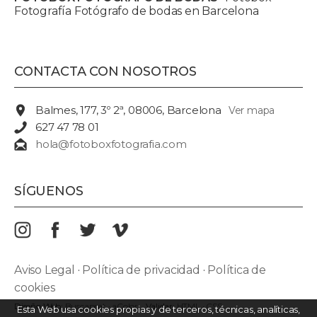
Fotografía Fotógrafo de bodas en Barcelona
CONTACTA CON NOSOTROS
Balmes, 177, 3º 2ª, 08006, Barcelona
Ver mapa
627 47 78 01
hola@fotoboxfotografia.com
SÍGUENOS
Aviso Legal
·
Política de privacidad
·
Política de
cookies
Diseño Web:
Buscaprat
·
aColor
Validar:
HTML
·
CSS
Esta Web usa cookies propias y de terceros, técnicas, analíticas,