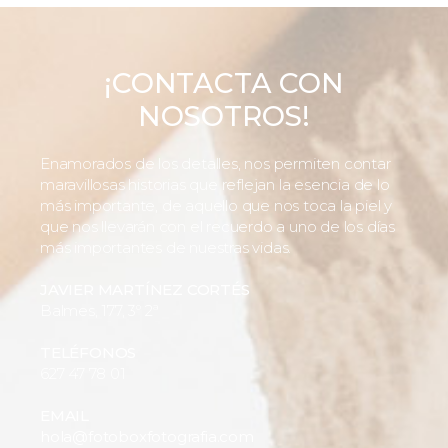
¡CONTACTA CON
NOSOTROS!
Enamorados de los detalles, nos permiten contar
maravillosas historias que reflejan la esencia de lo
más importante, de aquello que nos toca la piel y
que nos llevarán con el recuerdo a uno de los días
más importantes de nuestras vidas.
JAVIER MARTÍNEZ CORTÉS
Balmes, 177, 3º 2ª
TELÉFONOS
627 47 78 01
EMAIL
hola@fotoboxfotografia.com