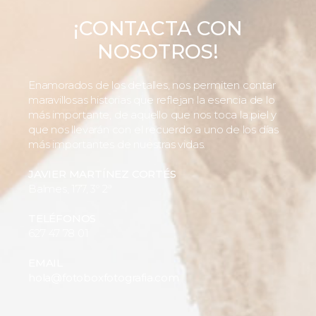
¡CONTACTA CON
NOSOTROS!
Enamorados de los detalles, nos permiten contar
maravillosas historias que reflejan la esencia de lo
más importante, de aquello que nos toca la piel y
que nos llevarán con el recuerdo a uno de los días
más importantes de nuestras vidas.
JAVIER MARTÍNEZ CORTÉS
Balmes, 177, 3º 2ª
TELÉFONOS
627 47 78 01
EMAIL
hola@fotoboxfotografia.com