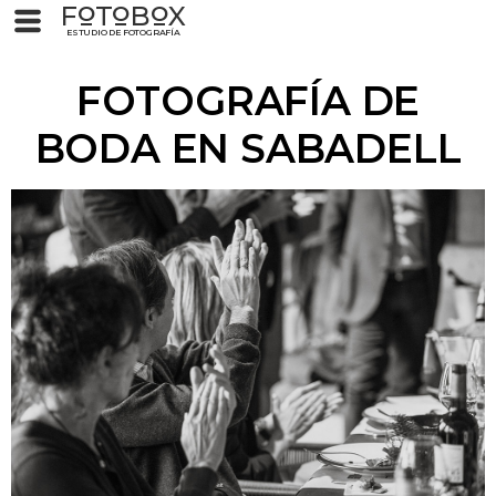
F
T
B
X
O
O
O
ESTUDIO DE FOTOGRAFÍA
FOTOGRAFÍA DE
BODA EN SABADELL