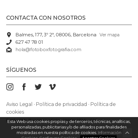
CONTACTA CON NOSOTROS
Balmes, 177, 3º 2ª, 08006, Barcelona
Ver mapa
627 47 78 01
hola@fotoboxfotografia.com
SÍGUENOS
Aviso Legal
·
Política de privacidad
·
Política de
cookies
Diseño Web:
Buscaprat
·
aColor
Validar:
HTML
·
CSS
Esta Web usa cookies propias y de terceros, técnicas, analíticas,
personalizadas, publicitarias y/o de afiliados para finalidades
mostradas en nuestra política de cookies.
Información