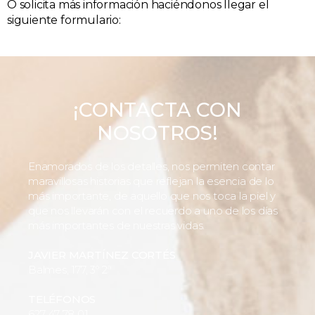
O solicita más información haciéndonos llegar el
siguiente formulario:
¡CONTACTA CON
NOSOTROS!
Enamorados de los detalles, nos permiten contar
maravillosas historias que reflejan la esencia de lo
más importante, de aquello que nos toca la piel y
que nos llevarán con el recuerdo a uno de los días
más importantes de nuestras vidas.
JAVIER MARTÍNEZ CORTÉS
Balmes, 177, 3º 2ª
TELÉFONOS
627 47 78 01