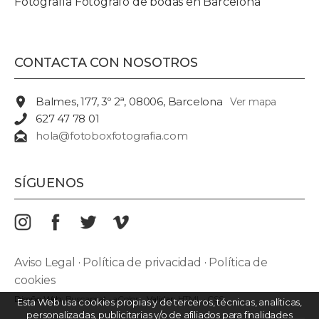
Fotografía Fotógrafo de bodas en Barcelona
CONTACTA CON NOSOTROS
Balmes, 177, 3º 2ª, 08006, Barcelona
Ver mapa
627 47 78 01
hola@fotoboxfotografia.com
SÍGUENOS
Aviso Legal
·
Política de privacidad
·
Política de
cookies
Diseño Web:
Buscaprat
·
aColor
Validar:
HTML
·
CSS
Esta Web usa cookies propias y de terceros, técnicas, analíticas,
personalizadas, publicitarias y/o de afiliados para finalidades