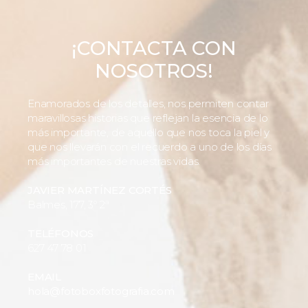
¡CONTACTA CON
NOSOTROS!
Enamorados de los detalles, nos permiten contar
maravillosas historias que reflejan la esencia de lo
más importante, de aquello que nos toca la piel y
que nos llevarán con el recuerdo a uno de los días
más importantes de nuestras vidas.
JAVIER MARTÍNEZ CORTÉS
Balmes, 177, 3º 2ª
TELÉFONOS
627 47 78 01
EMAIL
hola@fotoboxfotografia.com