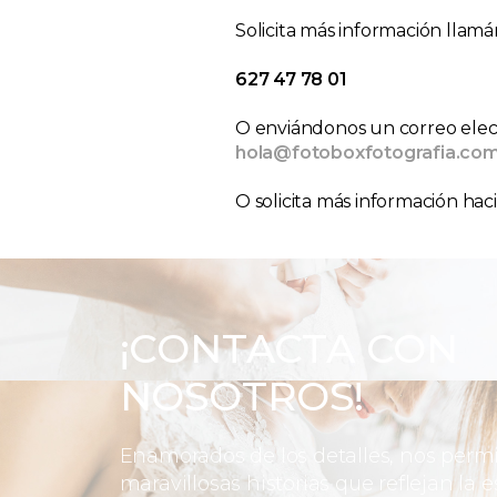
Solicita más información llamá
627 47 78 01
O enviándonos un correo elect
hola@fotoboxfotografia.co
O solicita más información hac
¡CONTACTA CON
NOSOTROS!
Enamorados de los detalles, nos perm
maravillosas historias que reflejan la e