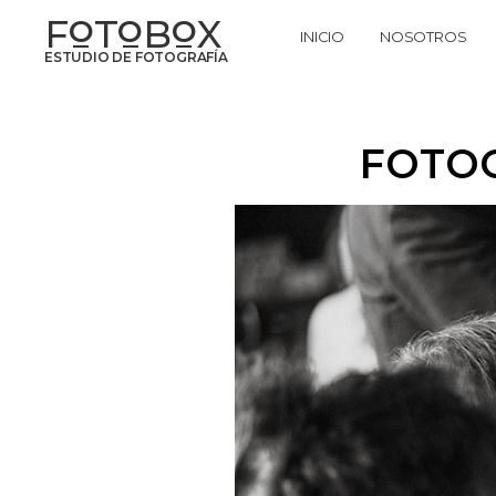
F
T
B
X
O
O
O
INICIO
NOSOTROS
ESTUDIO DE FOTOGRAFÍA
FOTOG