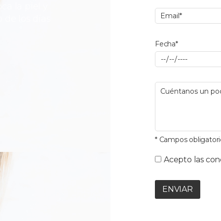
a la piel y
 de los días
Fecha*
* Campos obligatori
Acepto las con
ENVIAR