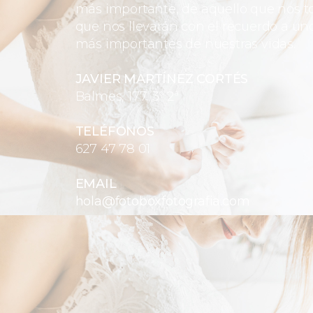
más importante, de aquello que nos toc
que nos llevarán con el recuerdo a uno
más importantes de nuestras vidas.
JAVIER MARTÍNEZ CORTÉS
Balmes, 177, 3º 2ª
TELÉFONOS
627 47 78 01
EMAIL
hola@fotoboxfotografia.com