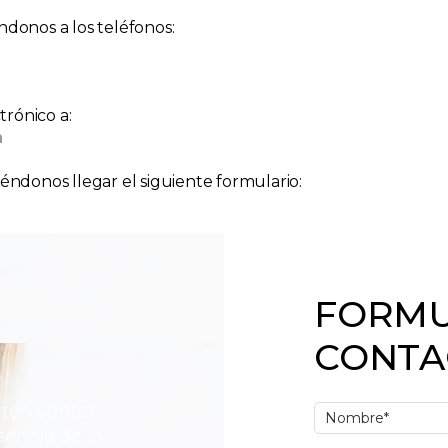
ndonos a los teléfonos:
rónico a:
m
iéndonos llegar el siguiente formulario:
FORMU
CONTA
iten contar
sencia de lo