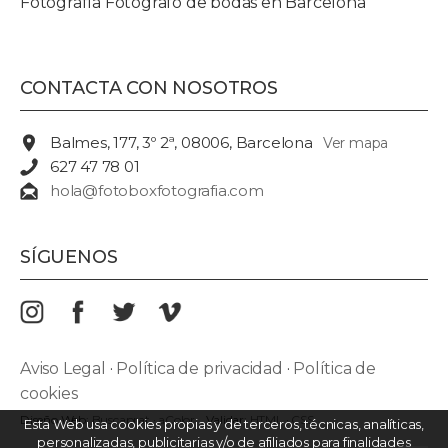
Fotografía Fotógrafo de bodas en Barcelona
CONTACTA CON NOSOTROS
Balmes, 177, 3º 2ª, 08006, Barcelona
Ver mapa
627 47 78 01
hola@fotoboxfotografia.com
SÍGUENOS
Aviso Legal
·
Política de privacidad
·
Política de
cookies
Diseño Web:
Buscaprat
·
aColor
Validar:
HTML
·
CSS
Esta Web usa cookies propias y de terceros, técnicas, analíticas,
personalizadas, publicitarias y/o de afiliados para finalidades