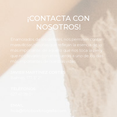
¡CONTACTA CON
NOSOTROS!
Enamorados de los detalles, nos permiten contar
maravillosas historias que reflejan la esencia de lo
más importante, de aquello que nos toca la piel y
que nos llevarán con el recuerdo a uno de los días
más importantes de nuestras vidas.
JAVIER MARTÍNEZ CORTÉS
Balmes, 177, 3º 2ª
TELÉFONOS
627 47 78 01
EMAIL
hola@fotoboxfotografia.com